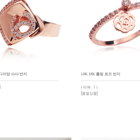
K 디아망 샤샤 반지
14K 18K 롤링 로즈 반지
]
( 리뷰 : 1 )
[품절상품]