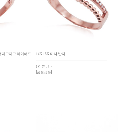
사각 지그재그 레이어드
14K 18K 마샤 반지
( 리뷰 : 1 )
[품절상품]