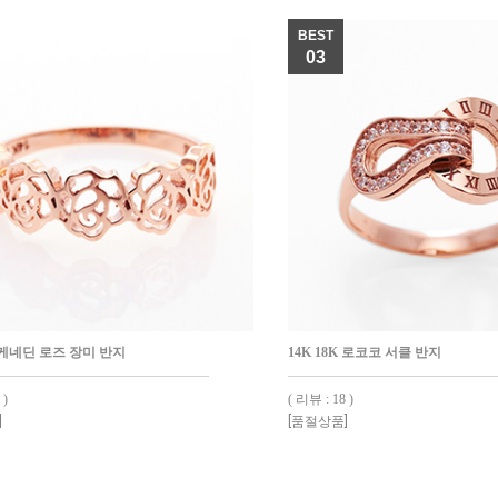
BEST
03
K 케네딘 로즈 장미 반지
14K 18K 로코코 서클 반지
 )
( 리뷰 : 18 )
]
[품절상품]