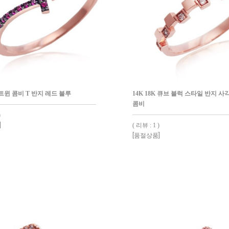
K 트윈 콤비 T 반지 레드 블루
14K 18K 큐브 블럭 스타일 반지 
콤비
)
]
( 리뷰 : 1 )
[품절상품]