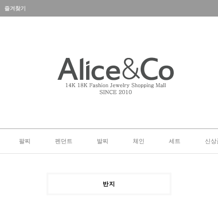
즐겨찾기
팔찌
펜던트
발찌
체인
세트
신상
반지