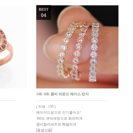
BEST
04
14K 18K 콤비 라운드 레이스 반지
( 리뷰 : 159 )
레이어드링으로 인기좋아요!
360도 큐빅세팅으로 화려하게
콤비컬러세트로 특별하게
[품절상품]