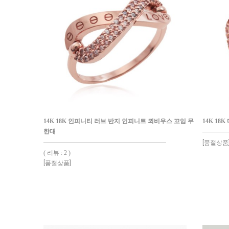
14K 18K 인피니티 러브 반지 인피니트 뫼비우스 꼬임 무
14K 18
한대
[품절상품
( 리뷰 : 2 )
[품절상품]