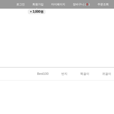
로그인
회원가입
마이페이지
장바구니 (
0
)
주문조회
+ 3,000원
Best100
반지
목걸이
귀걸이