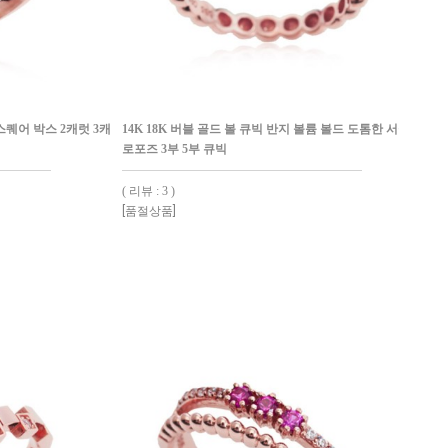
 스퀘어 박스 2캐럿 3캐
14K 18K 버블 골드 볼 큐빅 반지 볼륨 볼드 도톰한 서클 프
로포즈 3부 5부 큐빅
( 리뷰 : 3 )
[품절상품]