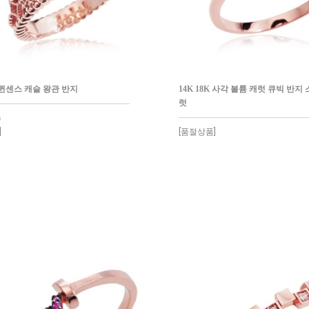
K 퀸센스 캐슬 왕관 반지
14K 18K 사각 볼륨 캐럿 큐빅 반지
럿
)
]
[품절상품]