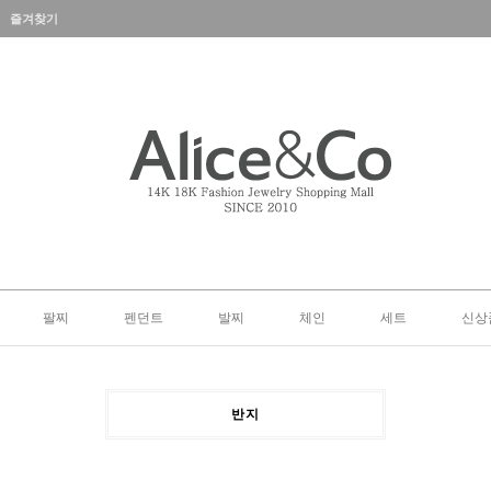
즐겨찾기
팔찌
펜던트
발찌
체인
세트
신상
반지