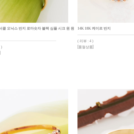
K 서클 오닉스 반지 로마숫자 블랙 심플 시크 원 원
14K 18K 케이르 반지
( 리뷰 : 4 )
 )
[품절상품]
]