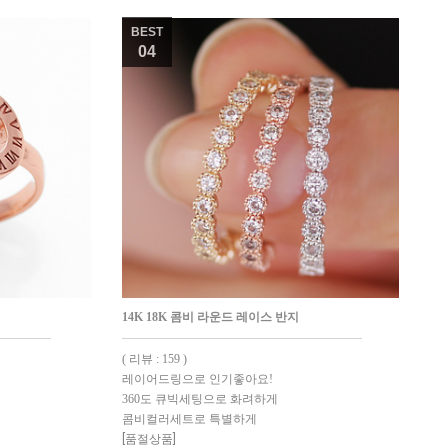
BEST
04
14K 18K 콤비 라운드 레이스 반지
( 리뷰 : 159 )
레이어드링으로 인기좋아요!
360도 큐빅세팅으로 화려하게
콤비컬러세트로 특별하게
[품절상품]