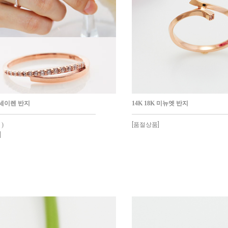
K 세이렌 반지
14K 18K 미뉴엣 반지
 )
[품절상품]
]