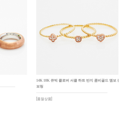
14K 18K 큐빅 클로버 서클 하트 반지 콤비골드 엠보 볼 엠
보링
[품절상품]