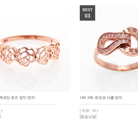
BEST
03
K 케네딘 로즈 장미 반지
14K 18K 로코코 서클 반지
 )
( 리뷰 : 18 )
]
[품절상품]