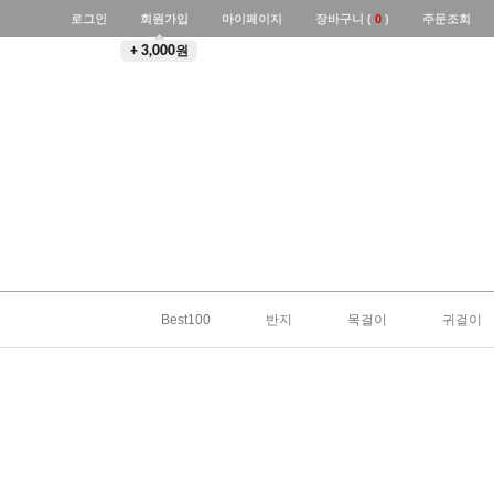
로그인
회원가입
마이페이지
장바구니 (
0
)
주문조회
+ 3,000원
Best100
반지
목걸이
귀걸이